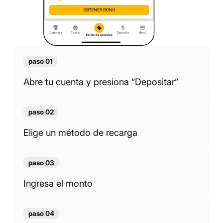
Abre tu cuenta y presiona “Depositar”
Elige un método de recarga
Ingresa el monto