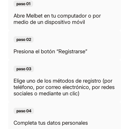
Abre Melbet en tu computador o por
medio de un dispositivo móvil
Presiona el botón “Registrarse”
Elige uno de los métodos de registro (por
teléfono, por correo electrónico, por redes
sociales o mediante un clic)
Completa tus datos personales