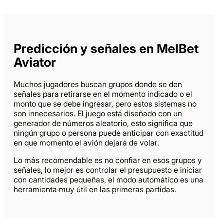
Predicción y señales en MelBet
Aviator
Muchos jugadores buscan grupos donde se den
señales para retirarse en el momento indicado o el
monto que se debe ingresar, pero estos sistemas no
son innecesarios. El juego está diseñado con un
generador de números aleatorio, esto significa que
ningún grupo o persona puede anticipar con exactitud
en que momento el avión dejará de volar.
Lo más recomendable es no confiar en esos grupos y
señales, lo mejor es controlar el presupuesto e iniciar
con cantidades pequeñas, el modo automático es una
herramienta muy útil en las primeras partidas.