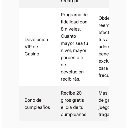
recargar.
Programa de
Obtienes
fidelidad con
reembolso en
8 niveles.
efectivo por
Cuanto
Devolución
tus apuestas,
mayor sea tu
VIP de
además de
nivel, mayor
Casino
beneficios
porcentaje
exclusivos
de
para jugadore
devolución
frecuentes.
recibirás.
Recibe 20
Más opciones
Bono de
giros gratis
de ganar en
cumpleaños
el día de tu
juegos de tipo
cumpleaños
tragamonedas