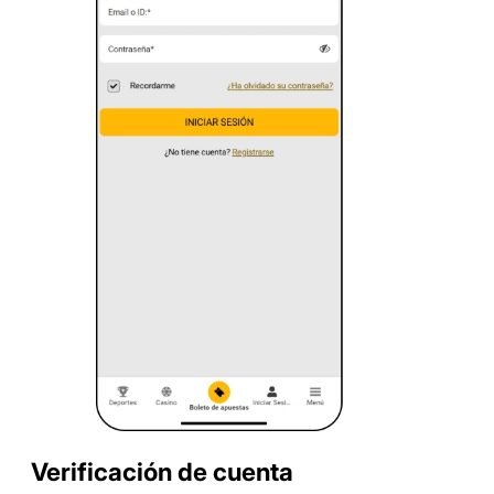
Verificación de cuenta