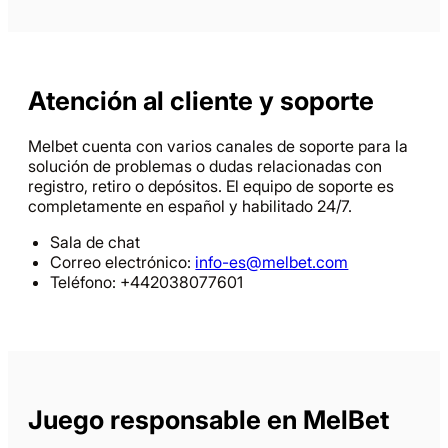
Atención al cliente y soporte
Melbet cuenta con varios canales de soporte para la
solución de problemas o dudas relacionadas con
registro, retiro o depósitos. El equipo de soporte es
completamente en español y habilitado 24/7.
Sala de chat
Correo electrónico:
info-es@melbet.com
Teléfono: +442038077601
Juego responsable en MelBet