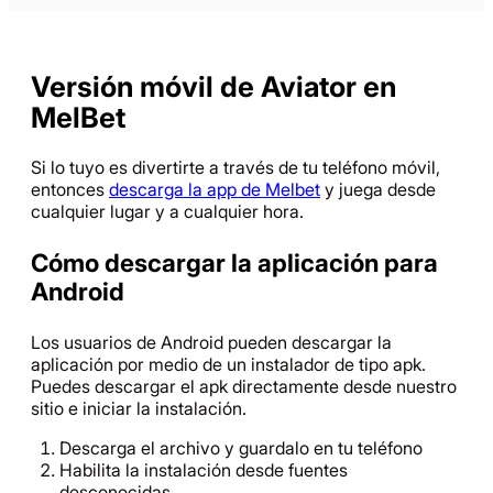
Versión móvil de Aviator en
MelBet
Si lo tuyo es divertirte a través de tu teléfono móvil,
entonces
descarga la app de Melbet
y juega desde
cualquier lugar y a cualquier hora.
Cómo descargar la aplicación para
Android
Los usuarios de Android pueden descargar la
aplicación por medio de un instalador de tipo apk.
Puedes descargar el apk directamente desde nuestro
sitio e iniciar la instalación.
Descarga el archivo y guardalo en tu teléfono
Habilita la instalación desde fuentes
desconocidas