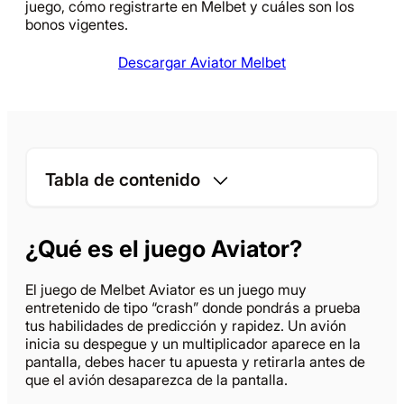
juego, cómo registrarte en Melbet y cuáles son los
bonos vigentes.
Descargar Aviator Melbet
Tabla de contenido
¿Qué es el juego Aviator?
El juego de Melbet Aviator es un juego muy
entretenido de tipo “crash” donde pondrás a prueba
tus habilidades de predicción y rapidez. Un avión
inicia su despegue y un multiplicador aparece en la
pantalla, debes hacer tu apuesta y retirarla antes de
que el avión desaparezca de la pantalla.