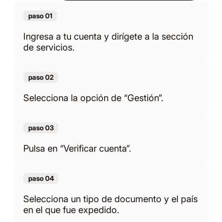
Ingresa a tu cuenta y dirígete a la sección
de servicios.
Selecciona la opción de “Gestión”.
Pulsa en “Verificar cuenta”.
Selecciona un tipo de documento y el país
en el que fue expedido.