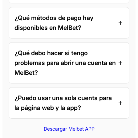
¿Qué métodos de pago hay
disponibles en MelBet?
Melbet acepta pagos con tarjetas y transferencias
¿Qué debo hacer si tengo
bancarias, monederos digitales o pago con
criptodivisas.
problemas para abrir una cuenta en
MelBet?
Contacta al centro de atención a clientes, te ayudarán
¿Puedo usar una sola cuenta para
a resolver cualquier inconveniente que tengas con la
apertura de tu cuenta.
la página web y la app?
Sí, podrás utilizar tu misma cuenta. De hecho, solo
Descargar Melbet APP
podrás crear una cuenta por usuario.