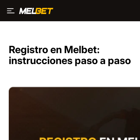
Skip
to
content
Registro en Melbet:
instrucciones paso a paso