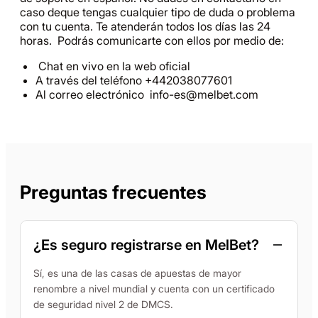
caso deque tengas cualquier tipo de duda o problema
con tu cuenta. Te atenderán todos los días las 24
horas. Podrás comunicarte con ellos por medio de:
Chat en vivo en la web oficial
A través del teléfono +442038077601
Al correo electrónico info-es@melbet.com
Preguntas frecuentes
¿Es seguro registrarse en MelBet?
Sí, es una de las casas de apuestas de mayor
renombre a nivel mundial y cuenta con un certificado
de seguridad nivel 2 de DMCS.