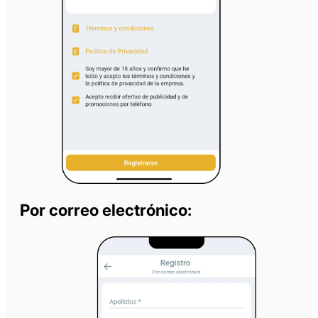
Por correo electrónico: