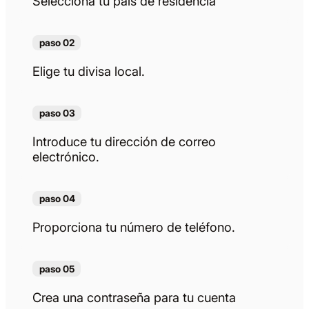
Selecciona tu país de residencia
Elige tu divisa local.
Introduce tu dirección de correo
electrónico.
Proporciona tu número de teléfono.
Crea una contraseña para tu cuenta