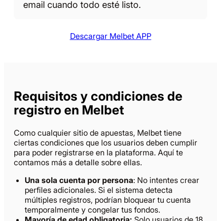
email cuando todo esté listo.
Descargar Melbet APP
Requisitos y condiciones de
registro en Melbet
Como cualquier sitio de apuestas, Melbet tiene
ciertas condiciones que los usuarios deben cumplir
para poder registrarse en la plataforma. Aquí te
contamos más a detalle sobre ellas.
Una sola
cuenta
por persona
: No intentes crear
perfiles adicionales. Si el sistema detecta
múltiples registros, podrían bloquear tu cuenta
temporalmente y congelar tus fondos.
Mayoría de edad obligatoria:
Solo usuarios de 18